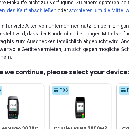
ere Einkäufe nicht zur Verfügung. Zu einem späteren Ze
en
,
den Kauf abschließen
oder
stornieren, um die Mittel
nn für viele Arten von Unternehmen nützlich sein. Ein gä
estellt wird, dass der Kunde über die nötigen Mittel ver
rag bis zum Auschecken tatsächlich abgebucht wird. An
wertvolle Geräte vermieten, um sich gegen mögliche Sch
hern.
e we continue, please select your device:
S
POS
les VEGA 3000C
Castles VEGA 3000M2
Ca