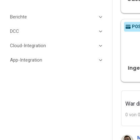
Berichte
PO
DCC
Cloud-Integration
App-Integration
Inge
War di
0 von 0
M