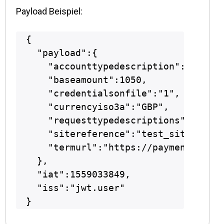
Payload Beispiel:
{

  "payload":{

    "accounttypedescription":"ECOM",

    "baseamount":1050,

    "credentialsonfile":"1",

    "currencyiso3a":"GBP",

    "requesttypedescriptions":["THRE
    "sitereference":"test_site12345"
    "termurl":"https://payments.secu
  },

  "iat":1559033849,

  "iss":"jwt.user"
