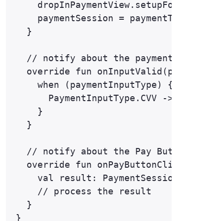
    dropInPaymentView.setupForTokenize
    paymentSession = paymentTransactio
  }

  // notify about the payment form dat
  override fun onInputValid(paymentInp
    when (paymentInputType) {

      PaymentInputType.CVV -> paymentS
    }

  }

  // notify about the Pay Button click
  override fun onPayButtonClicked() {

    val result: PaymentSessionResponse
    // process the result

  }
