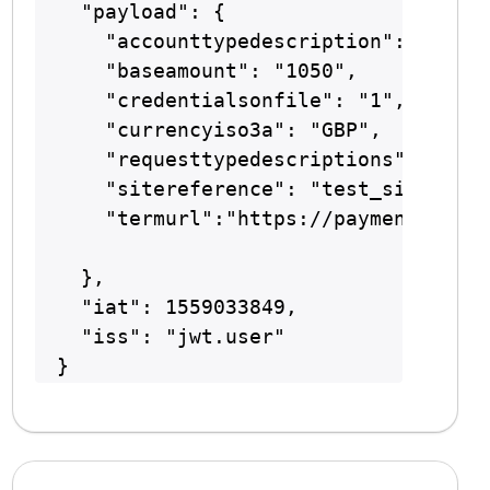
  "payload": {

    "accounttypedescription": "ECOM"
    "baseamount": "1050",

    "credentialsonfile": "1",

    "currencyiso3a": "GBP",

    "requesttypedescriptions":["THRE
    "sitereference": "test_site12345
    "termurl":"https://payments.secu
  },

  "iat": 1559033849,

  "iss": "jwt.user"
