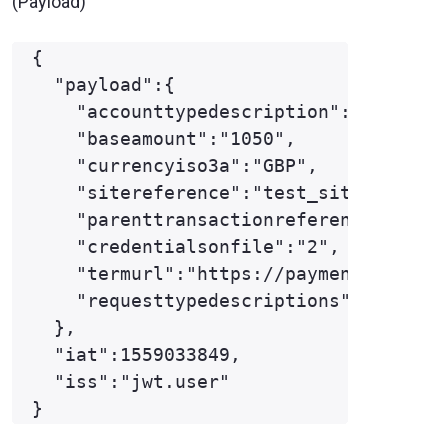
(Payload)
{

  "payload":{

    "accounttypedescription":"ECOM",

    "baseamount":"1050",

    "currencyiso3a":"GBP",

    "sitereference":"test_site12345",

    "parenttransactionreference":"1-2-
    "credentialsonfile":"2",

    "termurl":"https://payments.secure
    "requesttypedescriptions":["THREED
  },

  "iat":1559033849,

  "iss":"jwt.user"
