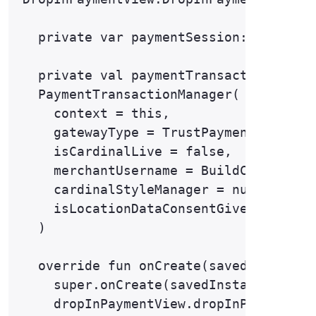
  private var paymentSession: PaymentS
  private val paymentTransactionManage
  PaymentTransactionManager(

    context = this,

    gatewayType = TrustPaymentsGateway
    isCardinalLive = false,

    merchantUsername = BuildConfig.MER
    cardinalStyleManager = null,

    isLocationDataConsentGiven = false
  )

  override fun onCreate(savedInstanceS
    super.onCreate(savedInstanceState)
    dropInPaymentView.dropInPaymentVie