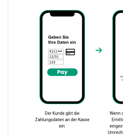
Der Kunde gibt die
Wenn die Tra
Zahlungsdaten an der Kasse
Emittenten a
ein.
eingestuft wir
Umrechnung w