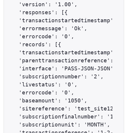
'version': '1.00',

'responses': [{

'transactionstartedtimestamp': '201
'errormessage': 'Ok',

'errorcode': '0',

'records': [{

'transactionstartedtimestamp': '201
'parenttransactionreference': '23-9
'interface': 'PASS-JSON-JSON',

'subscriptionnumber': '2',

'livestatus': '0',

'errorcode': '0',

'baseamount': '1050',

'sitereference': 'test_site12345',

'subscriptionfinalnumber': '12',

'subscriptionunit': 'MONTH',

'transactionreference': '1-2-345679