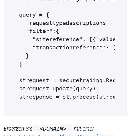
query = {

  "requesttypedescriptions": ["TRAN
  "filter":{

    "sitereference": [{"value":"tes
    "transactionreference": [{"valu
  }

}

strequest = securetrading.Request()

strequest.update(query)

Ersetzen Sie
<DOMAIN>
mit einer