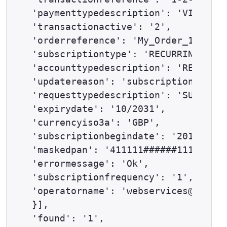
'paymenttypedescription': 'VISA',

'transactionactive': '2',

'orderreference': 'My_Order_123',

'subscriptiontype': 'RECURRING',

'accounttypedescription': 'RECUR',

'updatereason': 'subscription',

'requesttypedescription': 'SUBSCRIP
'expirydate': '10/2031',

'currencyiso3a': 'GBP',

'subscriptionbegindate': '2018-01-0
'maskedpan': '411111######1111',

'errormessage': 'Ok',

'subscriptionfrequency': '1',

'operatorname': 'webservices@exampl
}],

'found': '1',
