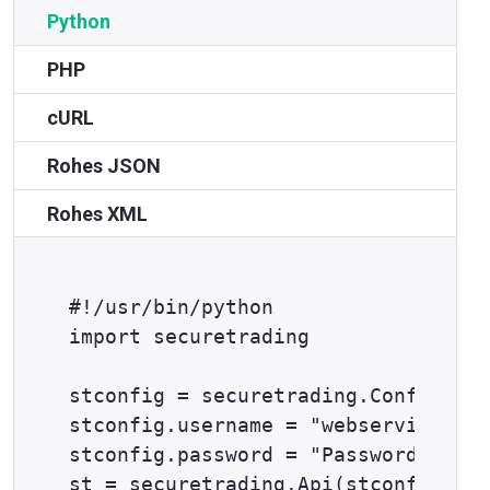
Python
PHP
cURL
Rohes JSON
Rohes XML
#!/usr/bin/python

import securetrading

stconfig = securetrading.Config()

stconfig.username = "webservices@ex
stconfig.password = "Password1^"

st = securetrading.Api(stconfig)
