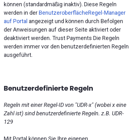
können (standardmäßig inaktiv). Diese Regeln
werden in der
BenutzeroberflächeRegel-Manager
auf Portal
angezeigt und können durch Befolgen
der Anweisungen auf dieser Seite aktiviert oder
deaktiviert werden. Trust Payments Die Regeln
werden immer vor den benutzerdefinierten Regeln
ausgeführt.
Benutzerdefinierte Regeln
Regeln mit einer Regel-ID von "UDR-x" (wobei x eine
Zahl ist) sind benutzerdefinierte Regeln. z.B. UDR-
129
Mit Portal können Sie Ihre eigenen