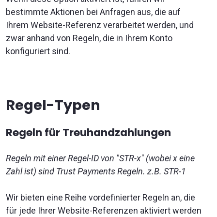
bestimmte Aktionen bei Anfragen aus, die auf
Ihrem Website-Referenz verarbeitet werden, und
zwar anhand von Regeln, die in Ihrem Konto
konfiguriert sind.
Regel-Typen
Regeln für Treuhandzahlungen
Regeln mit einer Regel-ID von "STR-x" (wobei x eine
Zahl ist) sind Trust Payments Regeln. z.B. STR-1
Wir bieten eine Reihe vordefinierter Regeln an, die
für jede Ihrer Website-Referenzen aktiviert werden