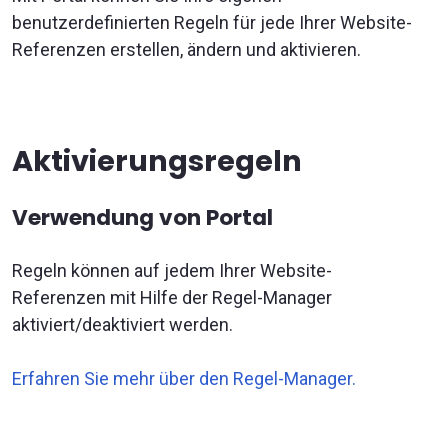
benutzerdefinierten Regeln für jede Ihrer Website-
Referenzen erstellen, ändern und aktivieren.
Aktivierungsregeln
Verwendung von Portal
Regeln können auf jedem Ihrer Website-
Referenzen mit Hilfe der Regel-Manager
aktiviert/deaktiviert werden.
Erfahren Sie mehr über den Regel-Manager.