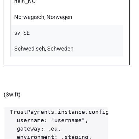
nein_NO
Norwegisch, Norwegen
sv_SE
Schwedisch, Schweden
(Swift)
TrustPayments.instance.configure(

  username: "username",

  gateway: .eu,

  environment: .staging,
