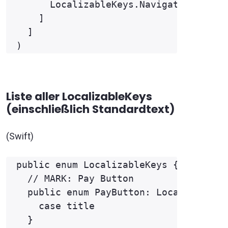
      LocalizableKeys.Navigation.back.
    ]

  ]

Liste aller LocalizableKeys
(einschließlich Standardtext)
(Swift)
public enum LocalizableKeys {

  // MARK: Pay Button

  public enum PayButton: LocalizableKe
    case title

  }
