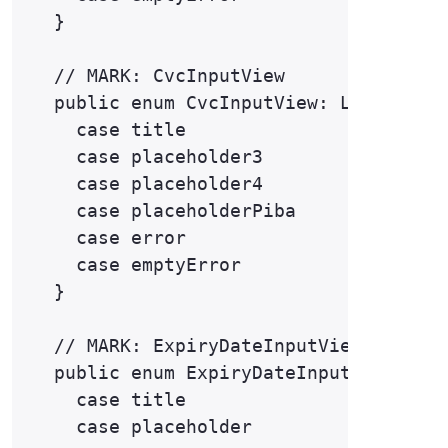
  }

  // MARK: CvcInputView

  public enum CvcInputView: Localizabl
    case title

    case placeholder3

    case placeholder4

    case placeholderPiba

    case error

    case emptyError

  }

  // MARK: ExpiryDateInputView

  public enum ExpiryDateInputView: Loc
    case title

    case placeholder
