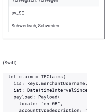
Norwegisch, Norwegen
sv_SE
Schwedisch, Schweden
(Swift)
let claim = TPClaims(

  iss: keys.merchantUsername,

  iat: Date(timeIntervalSinceNow: 0),

  payload: Payload(

    locale: "en_GB",

    accounttypedescription: "ECOM",
