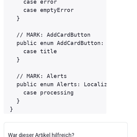
    case error

    case emptyError

  }

  // MARK: AddCardButton

  public enum AddCardButton: Localizab
    case title

  }

  // MARK: Alerts

  public enum Alerts: LocalizableKey {
    case processing

  }

War dieser Artikel hilfreich?