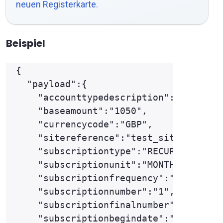
neuen Registerkarte.
Beispiel
{

  "payload":{

    "accounttypedescription":"ECOM",

    "baseamount":"1050",

    "currencycode":"GBP",

    "sitereference":"test_site12345",

    "subscriptiontype":"RECURRING",

    "subscriptionunit":"MONTH",

    "subscriptionfrequency":"1",

    "subscriptionnumber":"1",

    "subscriptionfinalnumber":"12",

    "subscriptionbegindate":"2020-01-0