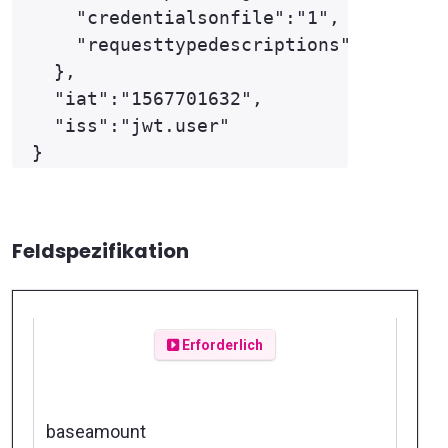
    "credentialsonfile":"1",

    "requesttypedescriptions":["THREED
  },

  "iat":"1567701632",

  "iss":"jwt.user"

Feldspezifikation
Erforderlich
baseamount