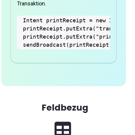
Transaktion.
Intent printReceipt = new Intent("
printReceipt.putExtra("transaction
printReceipt.putExtra("printReques
Feldbezug