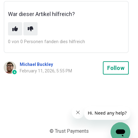
War dieser Artikel hilfreich?
0 von 0 Personen fanden dies hilfreich
Michael Buckley
Not
Follow
February 11, 2026, 5:55 PM
© Trust Payments