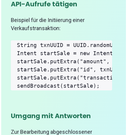
API-Aufrufe tätigen
Beispiel für die Initiierung einer
Verkaufstransaktion:
String txnUUID = UUID.randomUUID().t
Intent startSale = new Intent("com.k
startSale.putExtra("amount", "100");
startSale.putExtra("id", txnUUID);

startSale.putExtra("transactionType"
Umgang mit Antworten
Zur Bearbeitung abgeschlossener