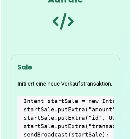
Sale
Initiiert eine neue Verkaufstransaktion.
Intent startSale = new Intent("com
startSale.putExtra("amount", "100"
startSale.putExtra("id", UUID.rand
startSale.putExtra("transactionTyp