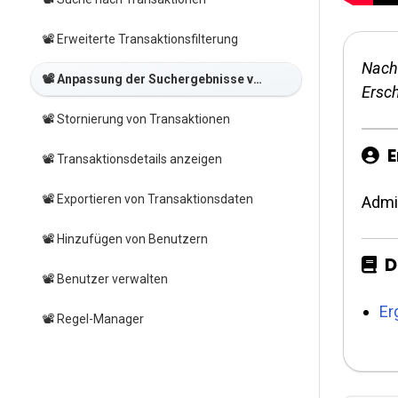
📽️ Erweiterte Transaktionsfilterung
Nachd
📽️ Anpassung der Suchergebnisse von Transaktionen
Ersc
📽️ Stornierung von Transaktionen
E
📽️ Transaktionsdetails anzeigen
📽️ Exportieren von Transaktionsdaten
Admi
📽️ Hinzufügen von Benutzern
D
📽️ Benutzer verwalten
Er
📽️ Regel-Manager